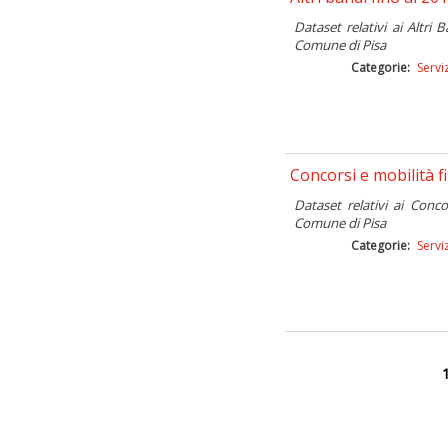
categorie
(13)
Dataset relativi ai Altri
Comune di Pisa
Cognome
(17)
Categorie:
Servi
componenti
(1)
Comune di Pisa
(3)
Concorsi
(2)
Concorsi e mobilità f
Conferimenti
(35)
Dataset relativi ai Conc
CTP
(2)
Comune di Pisa
Categorie:
Servi
Decesso
(17)
Emigrazioni
(17)
Età
(17)
famiglie
(2)
Farmaci
(1)
Fasce età
(17)
Fognature
(1)