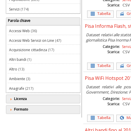
CSV
Scarica:
Servizi
(174)
Tabella
Gr
Pubblica Amministrazione
(4)
Parola chiave
Pisa Informa Flash, s
Accessi Web
(36)
Dataset relativi alle statis
giornalistica Pisa Inorma 
Accessi Web Servizi on Line
(47)
Categorie:
Servi
Acquisizione cittadinza
(17)
CSV
Scarica:
Altri bandi
(1)
Tabella
Gr
Altro
(13)
Pisa WiFi Hotspot 20
Ambiente
(3)
Dataset relativi alle po
Anagrafe
(217)
Government, Direzione: P
Bandi
(1)
Categorie:
Servi
Licenza
CSV
Scarica:
Biblio SMS
(9)
Formato
CAP
(1)
Tabella
M
Carta
(1)
Altri bandi fino al 20