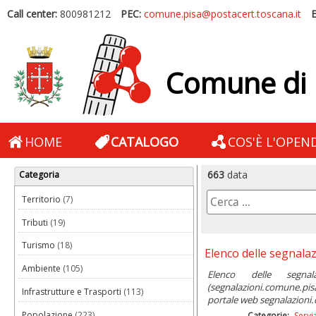
Call center:
800981212
PEC:
comune.pisa@postacert.toscana.it
E
Comune di 
HOME
CATALOGO
COS'È L'OPEN
663
data
Categoria
Territorio
(7)
Tributi
(19)
Turismo
(18)
Elenco delle segnalazi
Ambiente
(105)
Elenco delle segnal
(segnalazioni.comune.pis
Infrastrutture e Trasporti
(113)
portale web segnalazioni
Popolazione
(223)
Categorie:
Servi