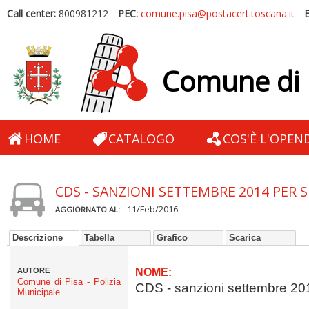
Call center:
800981212
PEC:
comune.pisa@postacert.toscana.it
E
Comune di 
HOME
CATALOGO
COS'È L'OPEN
CDS - SANZIONI SETTEMBRE 2014 PER 
11/Feb/2016
AGGIORNATO AL:
Descrizione
Tabella
Grafico
Scarica
AUTORE
NOME:
Comune di Pisa - Polizia
CDS - sanzioni settembre 2014
Municipale