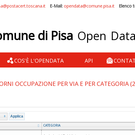
a@postacert.toscana.it
E-Mail:
opendata@comune.pisa.it
Elenco te
mune di Pisa
Open Dat
COS'È L'OPENDATA
API
CONTAT
NI OCCUPAZIONE PER VIA E PER CATEGORIA (2
Applica
Copia e incolla questo link
CATEGORIA