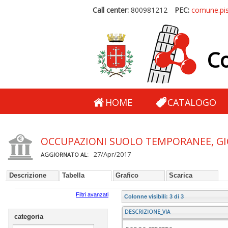
Call center:
800981212
PEC:
comune.pis
Co
HOME
CATALOGO
OCCUPAZIONI SUOLO TEMPORANEE, GIOR
27/Apr/2017
AGGIORNATO AL:
Descrizione
Tabella
Grafico
Scarica
Filtri avanzati
Colonne visibili: 3 di 3
DESCRIZIONE_VIA
categoria