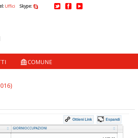
l:
Uffici
Skype:
a
TI
COMUNE
016)
Ottieni Link
Espandi
GIORNIOCCUPAZIONI