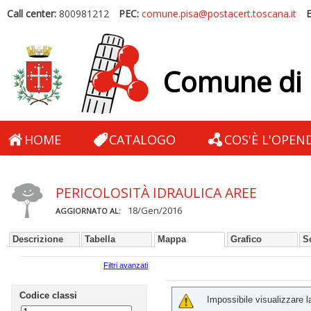
Call center:
800981212
PEC:
comune.pisa@postacert.toscana.it
E
Comune di 
HOME
CATALOGO
COS'È L'OPEN
PERICOLOSITÀ IDRAULICA AREE
18/Gen/2016
AGGIORNATO AL:
Descrizione
Tabella
Mappa
Grafico
S
Filtri avanzati
Codice classi
Impossibile visualizzare 