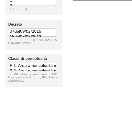
Es. 1, 2, ... , 4
Decreto
Es. 07del09/02/2015,
15del08/03/2012, ...
Classi di pericolosità
Es. PI1: Area a pericolosit..., PI2:
Area a pericolosit..., ... , PI4: Area a
pericolosit...