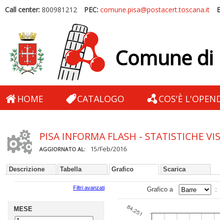
Call center:
800981212
PEC:
comune.pisa@postacert.toscana.it
E
Comune di 
HOME
CATALOGO
COS'È L'OPEN
PISA INFORMA FLASH - STATISTICHE VI
15/Feb/2016
AGGIORNATO AL:
Descrizione
Tabella
Grafico
Scarica
Filtri avanzati
Grafico a
Copia e incoll
MESE