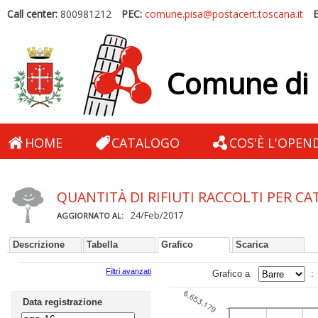
Call center:
800981212
PEC:
comune.pisa@postacert.toscana.it
E
Comune di 
HOME
CATALOGO
COS'È L'OPEN
QUANTITÀ DI RIFIUTI RACCOLTI PER CA
24/Feb/2017
AGGIORNATO AL:
Descrizione
Tabella
Grafico
Scarica
Filtri avanzati
Grafico a
Copia e incoll
Data registrazione