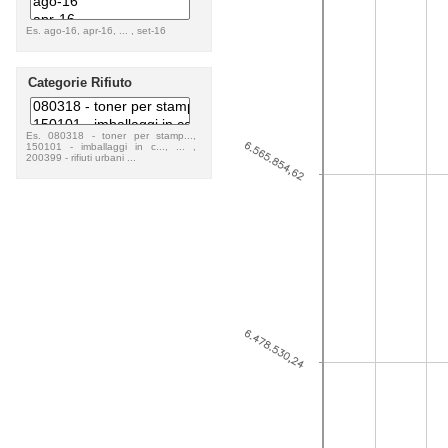
Es. ago-16, apr-16, ... , set-16
Categorie Rifiuto
Es. 080318 - toner per stamp...,
150101 - imballaggi in c..., ... ,
200399 - rifiuti urbani ...