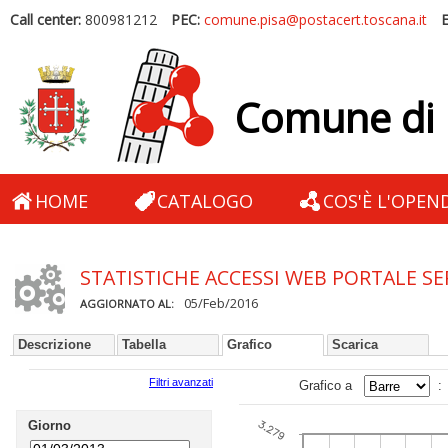
Call center:
800981212
PEC:
comune.pisa@postacert.toscana.it
E
Comune di 
HOME
CATALOGO
COS'È L'OPEN
STATISTICHE ACCESSI WEB PORTALE SE
05/Feb/2016
AGGIORNATO AL:
Descrizione
Tabella
Grafico
Scarica
Filtri avanzati
Grafico a
Copia e incoll
Giorno