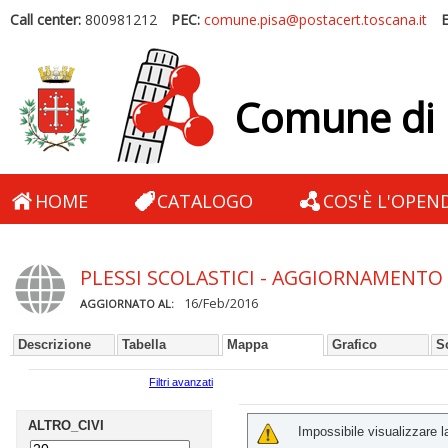
Call center:
800981212
PEC:
comune.pisa@postacert.toscana.it
E
Comune di 
HOME
CATALOGO
COS'È L'OPEN
PLESSI SCOLASTICI - AGGIORNAMENTO
16/Feb/2016
AGGIORNATO AL:
Descrizione
Tabella
Mappa
Grafico
S
Filtri avanzati
ALTRO_CIVI
Impossibile visualizzare 